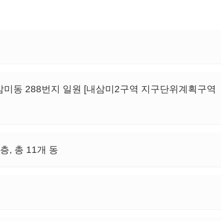
삼미동 288번지 일원 [내삼미2구역 지구단위계획구역
층, 총 11개 동