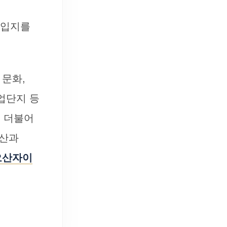
 입지를
 문화,
업단지 등
. 더불어
봉산과
오산자이