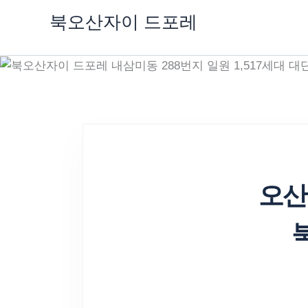
콘
북오산자이 드포레
텐
츠
로
건
너
뛰
기
오산